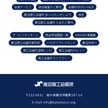
会員サービス
貸会議室のご案内
会議所NEWS かぬま
鹿沼商工会議所 あったかいぎしょTV
検定
鹿沼商工会議所 入会のご案内
ザ・ビジネスモール
商品券加盟店一覧
KANUMA 美食観
鹿沼商工会議所青年部
とちぎパブトラネット
鹿沼秋祭り
商工会議所活用レシピ
商工会議所のヒミツ
商工会議所ライブラリー
〒322-0031 栃木県鹿沼市睦町287-16
E-mail info@kanumacci.org