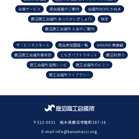
会員サービス
貸会議室のご案内
会議所NEWS かぬま
鹿沼商工会議所 あったかいぎしょTV
検定
鹿沼商工会議所 入会のご案内
ザ・ビジネスモール
商品券加盟店一覧
KANUMA 美食観
鹿沼商工会議所青年部
とちぎパブトラネット
鹿沼秋祭り
商工会議所活用レシピ
商工会議所のヒミツ
商工会議所ライブラリー
〒322-0031 栃木県鹿沼市睦町287-16
E-mail info@kanumacci.org