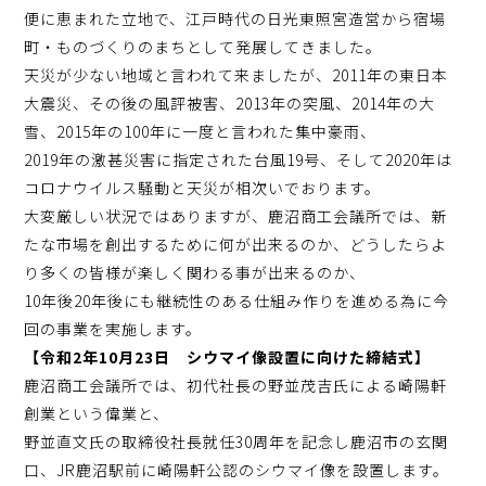
便に恵まれた立地で、江戸時代の日光東照宮造営から宿場
町・ものづくりのまちとして発展してきました。
天災が少ない地域と言われて来ましたが、2011年の東日本
大震災、その後の風評被害、2013年の突風、2014年の大
雪、2015年の100年に一度と言われた集中豪雨、
2019年の激甚災害に指定された台風19号、そして2020年は
コロナウイルス騒動と天災が相次いでおります。
大変厳しい状況ではありますが、鹿沼商工会議所では、新
たな市場を創出するために何が出来るのか、どうしたらよ
り多くの皆様が楽しく関わる事が出来るのか、
10年後20年後にも継続性のある仕組み作りを進める為に今
回の事業を実施します。
【令和2年10月23日 シウマイ像設置に向けた締結式】
鹿沼商工会議所では、初代社長の野並茂吉氏による崎陽軒
創業という偉業と、
野並直文氏の取締役社長就任30周年を記念し鹿沼市の玄関
口、JR鹿沼駅前に崎陽軒公認のシウマイ像を設置します。