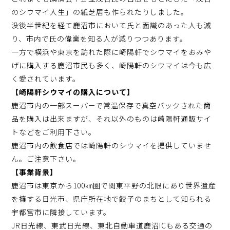
のシウマイ人生」の紙芝居も作られたりしました。
没後半世紀を経て鹿沼市において氏と面識のあった人も減
り、市内で氏の偉業を知る人が減りつつあります。
一方で横浜や東京を訪れた際に崎陽軒でシウマイをおみや
げに購入する鹿沼市民も多く、崎陽軒のシウマイは今も広
く愛されています。
【崎陽軒シウマイの購入について】
鹿沼市内の一部スーパーで常温保存で真空パックされた商
品を購入は出来ますが、それ以外のものは崎陽軒通販サイ
トなどをご利用下さい。
鹿沼市内の飲食店では崎陽軒のシウマイを提供していませ
ん。ご注意下さい。
【事業背景】
鹿沼市は東京から100㎞圏で関東平野の北限にあり世界遺産
を擁する日光市、県庁所在地で餃子のまちとして知られる
宇都宮市に隣接しています。
JR日光線、東武日光線、東北自動車道鹿沼ICもある交通の