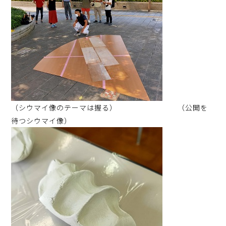
（シウマイ像のテーマは握る） （公開を
待つシウマイ像）