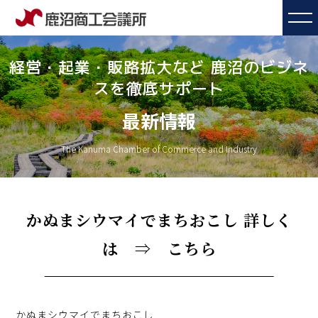
経営・起業・販路拡大など 鹿沼のビジネ
スを徹底サポート
最新情報
The Kanuma Chamber of Commerce and Industry
かぬまシウマイでまちおこし 詳しく
は ⇒ こちら
かぬまシウマイでまちおこし