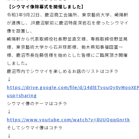
【シウマイ像除幕式を開催しました】
令和3年9月22日、鹿沼商工会議所、東京藝術大学、崎陽軒
が連携し、JR鹿沼駅前に鹿沼特産深岩石を使ったシウマイ
像を設置し、
崎陽軒から代表取締役社長野並直文様、専務取締役野並晃
様、東京藝術大学から石井琢郎様、栃木県知事福田富一
様、鹿沼市長佐藤信様を始めとした皆様にご臨席頂き開催
しました。
鹿沼市内でシウマイを楽しめるお店のリストはコチラ
↓
https://drive.google.com/file/d/14dlETvouQy0yMoo
usp=sharing
シウマイ像のテーマはコチラ
↓
https://www.youtube.com/watch?v=8UUQqqGnrtk
そしてシウマイ像はコチラ
↓