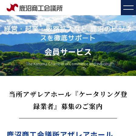
経営・起業・販路拡大など 鹿沼のビジネ
スを徹底サポート
会員サービス
The Kanuma Chamber of Commerce and Industry
当所アザレアホール『ケータリング登
録業者』募集のご案内
鹿沼商工会議所アザレアホール