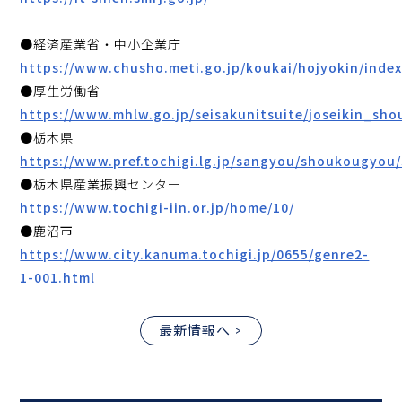
●経済産業省・中小企業庁
https://www.chusho.meti.go.jp/koukai/hojyokin/index
●厚生労働省
https://www.mhlw.go.jp/seisakunitsuite/joseikin_sho
●栃木県
https://www.pref.tochigi.lg.jp/sangyou/shoukougyou/
●栃木県産業振興センター
https://www.tochigi-iin.or.jp/home/10/
●鹿沼市
https://www.city.kanuma.tochigi.jp/0655/genre2-
1-001.html
最新情報へ