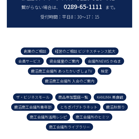
0289-65-1111
繋がらない場合は、
まで。
受付時間：平日8：30～17：15
創業のご相談
経営のご相談 ビジネスチャンス拡大
会員サービス
貸会議室のご案内
会議所NEWS かぬま
鹿沼商工会議所 あったかいぎしょTV
検定
鹿沼商工会議所 入会のご案内
ザ・ビジネスモール
商品券加盟店一覧
KANUMA 美食観
鹿沼商工会議所青年部
とちぎパブトラネット
鹿沼秋祭り
商工会議所活用レシピ
商工会議所のヒミツ
商工会議所ライブラリー